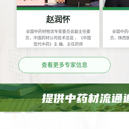
赵润怀
全国中药材物流专家委员会副主任委
全国中药
员，中国药材公司技术总监 、《中国
员，陕西
现代中药》主 编、主任药师
查看更多专家信息