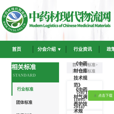
首页
分会介绍 ▼
行业资讯
政
《中药
首
相关标准>
相关标准
材仓库
页>
行业标准
STANDARD
技术规
范》
行业标准
《中药
（SB/T
点击下载
材气调
11095-
团体标准
养护技
2014）
术规