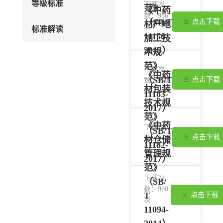
等级标准
下载次
范》
《中药
数：986
（SB/T
点击下载
材产地
次
标准解读
11150-
加工技
2015）
术规
范》
下载次
《中药
（SB/T
点击下载
数：998
材包装
次
11183-
技术规
2017）
范》
《中药
下载次
（SB/T
点击下载
数：960
材仓储
11182-
次
管理规
2017）
范》
下载次
（SB/
数：960
T
点击下载
次
11094-