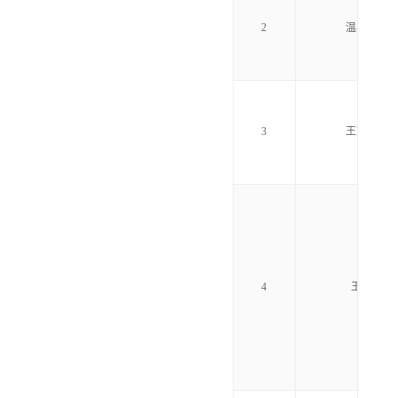
2
温再兴
3
王文全
4
王居