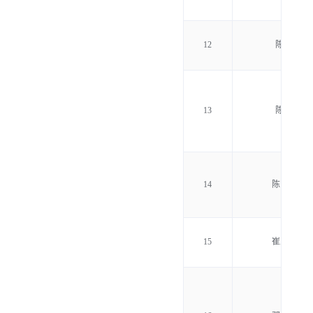
12
陈 垣
13
陈 杰
14
陈中坚
15
崔三科