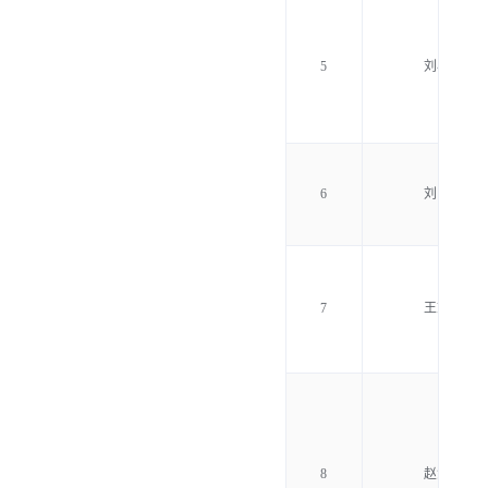
5
刘小平
6
刘张林
7
王志举
8
赵润怀