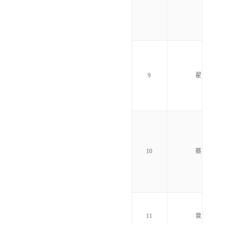
9
翟日强
10
蔡宝昌
11
曾庆钱