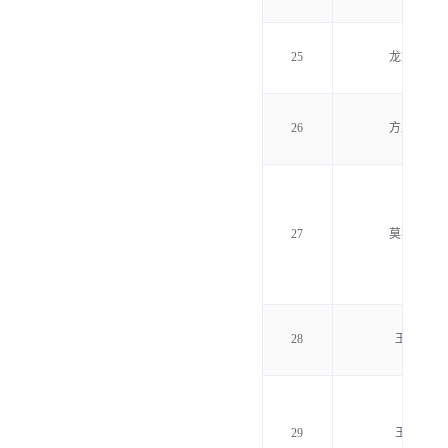
25
龙志远
26
方玉强
27
莫学停
28
王文
29
王煜