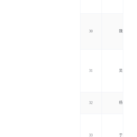
30
魏升华
31
吴华庆
32
杨世海
33
于志斌