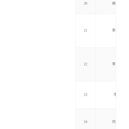
20
胡汉桥
21
李耕耘
22
李进辉
23
李玮
24
刘红卫