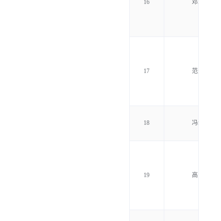
16
邓玉山
17
范圣此
18
冯维明
19
高占彪